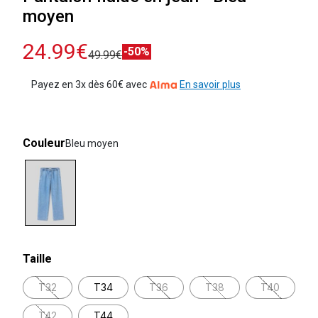
moyen
24.99€
-50%
49.99€
Payez en 3x dès 60€ avec
En savoir plus
Couleur
Bleu moyen
selected
Taille
T32
T34
T36
T38
T40
T42
T44