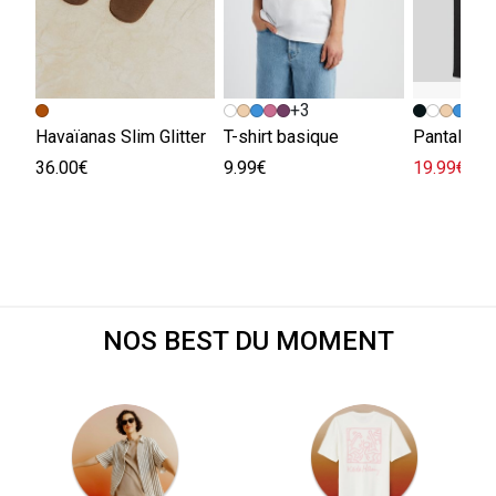
+3
Havaïanas Slim Glitter
T-shirt basique
36.00€
9.99€
19.99€
45.
NOS BEST DU MOMENT