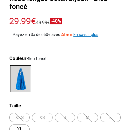
foncé
29.99€
-40%
49.99€
Payez en 3x dès 60€ avec
En savoir plus
Couleur
Bleu foncé
selected
Taille
XXS
XS
S
M
L
XL