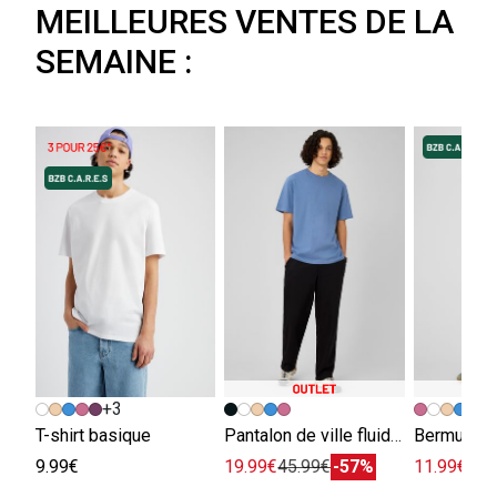
MEILLEURES VENTES DE LA
SEMAINE :
+3
+
T-shirt basique
Pantalon de ville fluide viscose lin
Bermuda e
9.99€
19.99€
45.99€
-57%
11.99€
29.