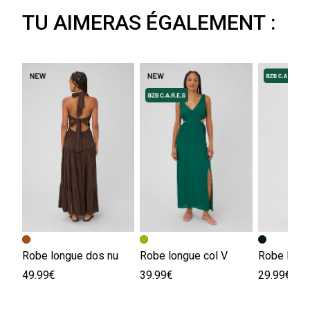
TU AIMERAS ÉGALEMENT :
Robe longue dos nu
Robe longue col V
Robe long
49.99€
39.99€
29.99€