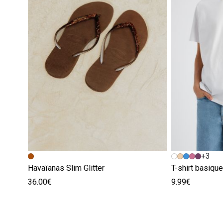
+3
Havaïanas Slim Glitter
T-shirt basiqu
36.00€
9.99€