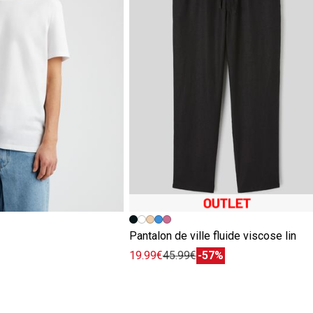
e
Pantalon de ville fluide viscose lin
19.99€
45.99€
-57%