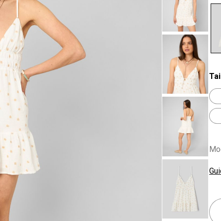
se
Tai
Mod
Gui