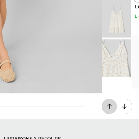
L
Li
Livraison offerte*
En magasin, ou dès 49€ d'achats à domicile
ou en point relais
LIVRAISONS & RETOURS