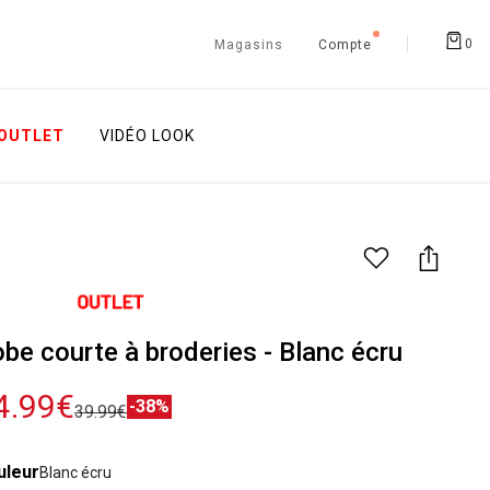
0
Magasins
Compte
OUTLET
VIDÉO LOOK
be courte à broderies - Blanc écru
4.99€
-38%
39.99€
uleur
Blanc écru