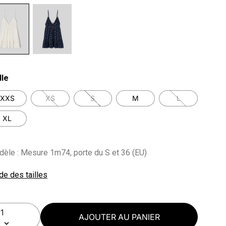
lected
lle
XXS
XS
S
M
L
XL
èle : Mesure 1m74, porte du S et 36 (EU)
de des tailles
AJOUTER AU PANIER