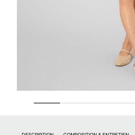
Retours gratuits
Pendant 90 jours
DESCRIPTION
COMPOSITION & ENTRETIEN