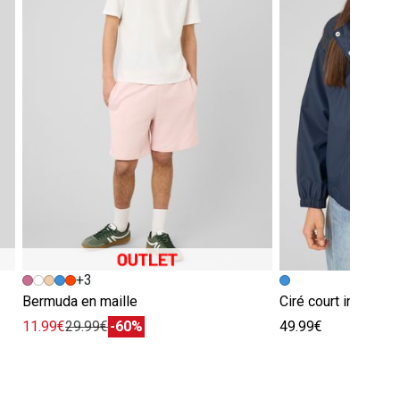
+3
Bermuda en maille
Ciré court intérieu
11.99€
29.99€
-60%
49.99€