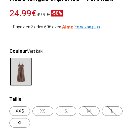
24.99€
-50%
49.99€
Payez en 3x dès 60€ avec
En savoir plus
Couleur
Vert kaki
selected
Taille
XXS
XS
S
M
L
XL