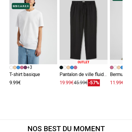
+3
+
T-shirt basique
Pantalon de ville fluide viscose lin
Bermuda e
9.99€
19.99€
45.99€
-57%
11.99€
29.
NOS BEST DU MOMENT