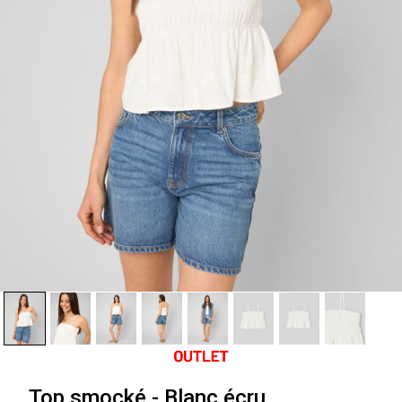
Top smocké - Blanc écru