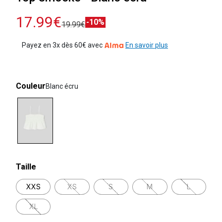
17.99€
-10%
19.99€
Payez en 3x dès 60€ avec
En savoir plus
Couleur
Blanc écru
selected
Taille
XXS
XS
S
M
L
XL