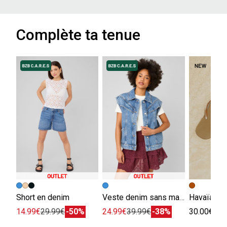
Complète ta tenue
Short en denim
Veste denim sans manche
Havaïanas
14.99€
29.99€
-50%
24.99€
39.99€
-38%
30.00€