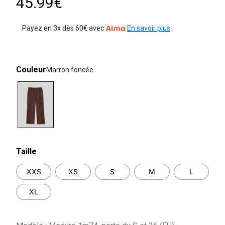
45.99€
Payez en 3x dès 60€ avec
En savoir plus
Couleur
Marron foncée
selected
Taille
XXS
XS
S
M
L
XL