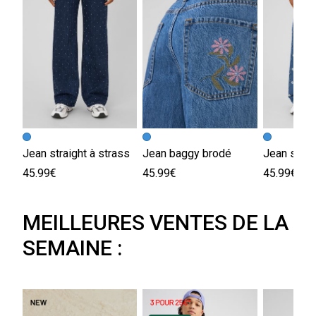
Jean straight à strass
Jean baggy brodé
Jean strai
45.99€
45.99€
45.99€
MEILLEURES VENTES DE LA
SEMAINE :