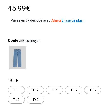
45.99€
Payez en 3x dès 60€ avec
En savoir plus
Couleur
Bleu moyen
selected
Taille
T30
T32
T34
T36
T38
T40
T42