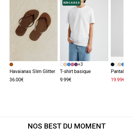
+3
Havaïanas Slim Glitter
T-shirt basique
36.00€
9.99€
19.99€
45.
NOS BEST DU MOMENT