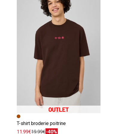
T-shirt broderie poitrine
11.99€
19.99€
-40%