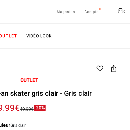
0
Magasins
Compte
OUTLET
VIDÉO LOOK
an skater gris clair - Gris clair
9.99€
-20%
49.99€
uleur
Gris clair