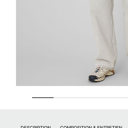
Paiement en 2X - 3X - 4X
Avec Paypal et dès 60€ avec Alma
DESCRIPTION
COMPOSITION & ENTRETIEN