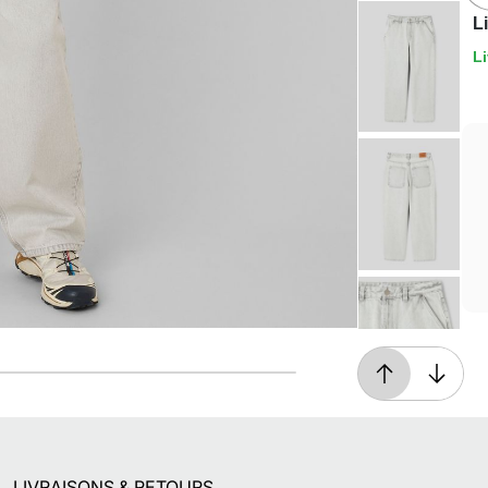
L
Li
Retours gratuits
Pendant 90 jours
LIVRAISONS & RETOURS