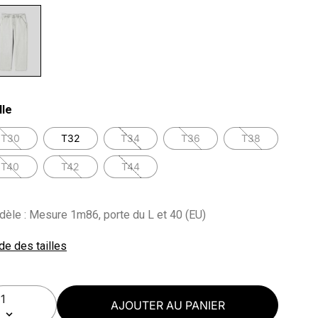
lected
lle
T30
T32
T34
T36
T38
T40
T42
T44
èle : Mesure 1m86, porte du L et 40 (EU)
de des tailles
AJOUTER AU PANIER