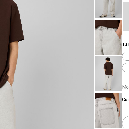
se
Tai
Mod
Gui