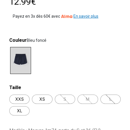
12.99€
Payez en 3x dès 60€ avec
En savoir plus
Couleur
Bleu foncé
selected
Taille
XXS
XS
S
M
L
XL