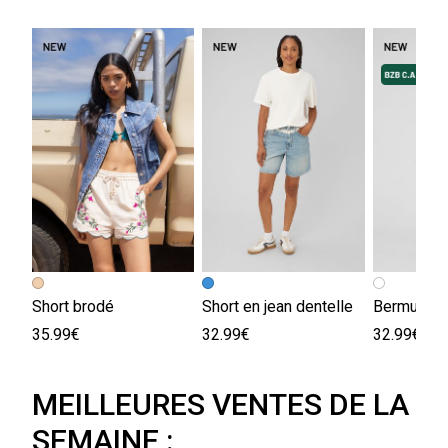
Short brodé
Short en jean dentelle
Bermuda à
35.99€
32.99€
32.99€
MEILLEURES VENTES DE LA
SEMAINE :