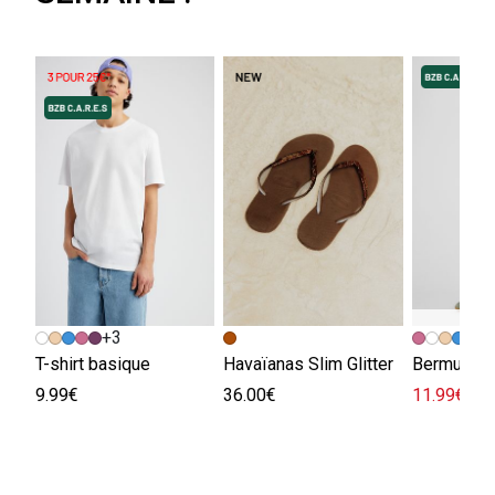
+3
+
T-shirt basique
Havaïanas Slim Glitter
Bermuda e
9.99€
36.00€
11.99€
29.