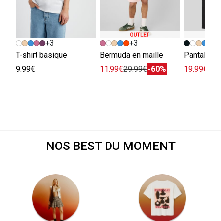
+3
+3
T-shirt basique
Bermuda en maille
9.99€
11.99€
29.99€
-60%
19.99€
45.
NOS BEST DU MOMENT