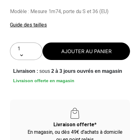
Modèle : Mesure 1m74, porte du S et 36 (EU)
Guide des tailles
AJOUTER AU PANIER
Livraison :
sous
2 à 3 jours ouvrés en magasin
Livraison offerte en magasin
ivraison offerte*
Paiement en 2
ou dès 49€ d'achats à domicile
Avec Paypal et dè
ou en point relais