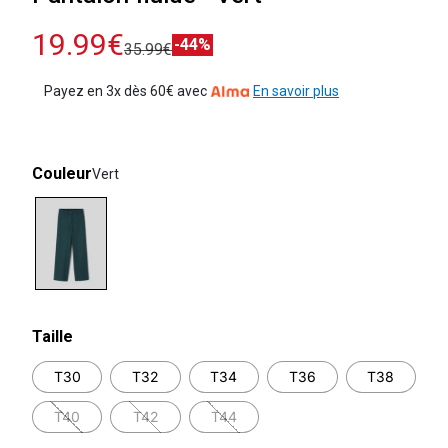
19.99€
-44%
35.99€
Payez en 3x dès 60€ avec
En savoir plus
Couleur
Vert
selected
Taille
T30
T32
T34
T36
T38
T40
T42
T44