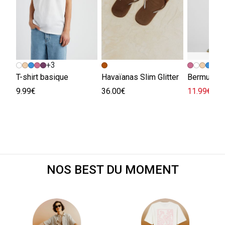
+3
+
T-shirt basique
Havaïanas Slim Glitter
Bermuda e
9.99€
36.00€
11.99€
29.
NOS BEST DU MOMENT