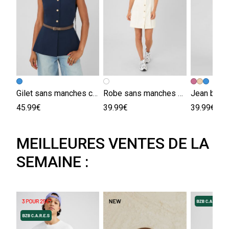
Gilet sans manches ceinturé
Robe sans manches boutonnée
Jean ballo
45.99€
39.99€
39.99€
MEILLEURES VENTES DE LA
SEMAINE :