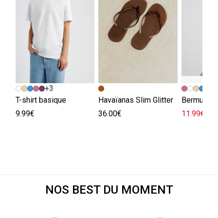
+3
+
T-shirt basique
Havaïanas Slim Glitter
Bermuda e
9.99€
36.00€
11.99€
29.
NOS BEST DU MOMENT