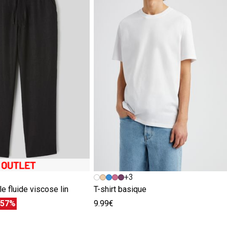
+3
le fluide viscose lin
T-shirt basique
-57%
9.99€