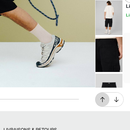
L
Li
Retours gratuits
Pendant 90 jours
LIVRAISONS & RETOURS