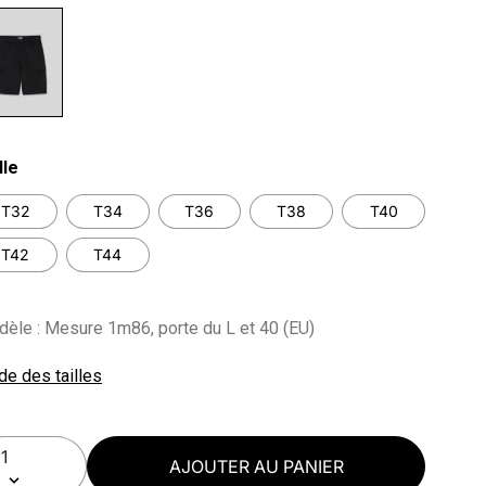
lected
lle
T32
T34
T36
T38
T40
T42
T44
èle : Mesure 1m86, porte du L et 40 (EU)
de des tailles
AJOUTER AU PANIER