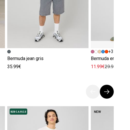
+3
Bermuda jean gris
Bermuda en maille
35.99€
11.99€
29.99€
-60