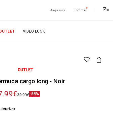
0
Magasins
Compte
OUTLET
VIDÉO LOOK
rmuda cargo long - Noir
7.99€
-55%
39.99€
uleur
Noir