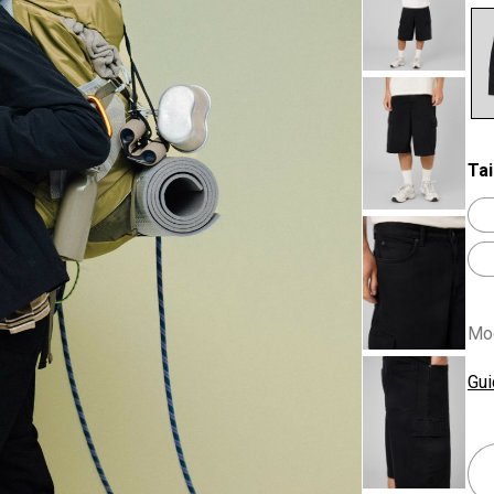
se
Tai
Mod
Gui