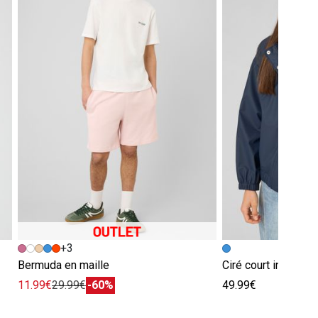
+3
Bermuda en maille
Ciré court intérieu
11.99€
29.99€
-60%
49.99€