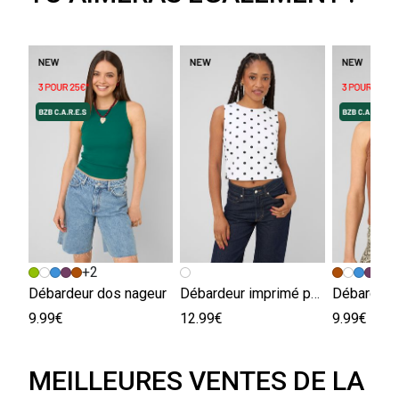
+2
+
Débardeur dos nageur
Débardeur imprimé pois
Débardeur
9.99€
12.99€
9.99€
MEILLEURES VENTES DE LA