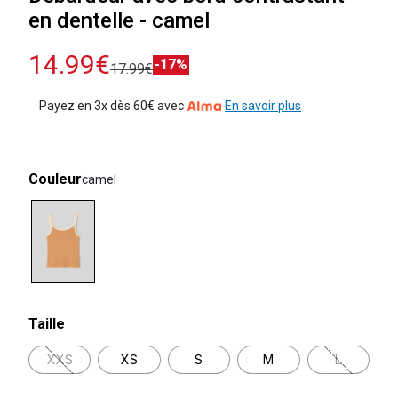
en dentelle - camel
14.99€
-17%
17.99€
Payez en 3x dès 60€ avec
En savoir plus
Couleur
camel
selected
Taille
XXS
XS
S
M
L