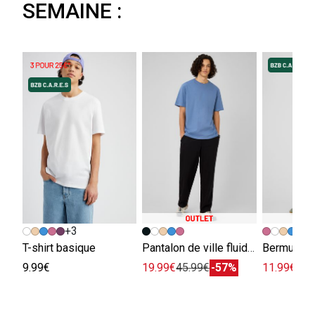
SEMAINE :
+3
+
T-shirt basique
Pantalon de ville fluide viscose lin
Bermuda e
9.99€
19.99€
45.99€
-57%
11.99€
29.