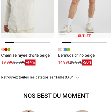
Image précédente
Image suivante
Image précédente
Image suivante
Chemise rayée droite beige
Bermuda chino beige
19.99€
35.99€
-44%
14.99€
29.99€
-50%
Retrouvez toutes les catégories "Taille XXS"
NOS BEST DU MOMENT