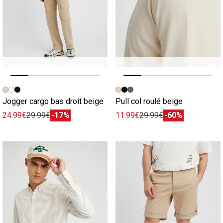
Image précédente
Image suivante
Image précédente
Image suivante
Jogger cargo bas droit beige
Pull col roulé beige
24.99€
29.99€
-17%
11.99€
29.99€
-60%