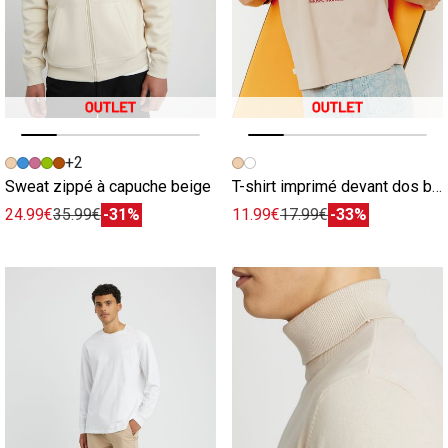
Image précédente
Image suivante
Image précédente
Image suivante
+2
Sweat zippé à capuche beige
T-shirt imprimé devant dos beige
24.99€
35.99€
-31%
11.99€
17.99€
-33%