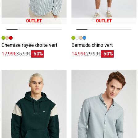
Image précédente
Image suivante
Image précédente
Image suivante
Chemise rayée droite vert
Bermuda chino vert
17.99€
35.99€
-50%
14.99€
29.99€
-50%