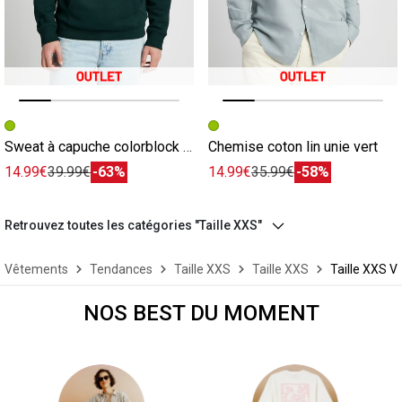
Image précédente
Image suivante
Image précédente
Image suivante
Sweat à capuche colorblock vert
Chemise coton lin unie vert
14.99€
39.99€
-63%
14.99€
35.99€
-58%
Retrouvez toutes les catégories "Taille XXS"
Vêtements
Tendances
Taille XXS
Taille XXS
Taille XXS V
NOS BEST DU MOMENT