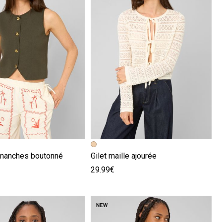
écédente
ivante
Image précédente
Image suivante
manches boutonné
Gilet maille ajourée
29.99€