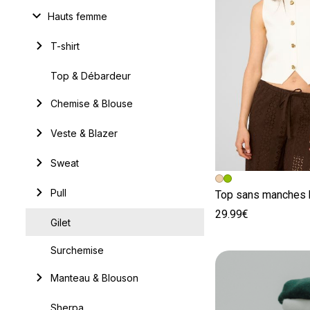
Hauts femme
T-shirt
Top & Débardeur
Chemise & Blouse
Veste & Blazer
Sweat
Image précédent
Image suivante
Pull
Top sans manches 
29.99€
Gilet
Surchemise
Manteau & Blouson
Sherpa