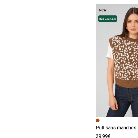
Image précédent
Image suivante
Pull sans manches
29.99€