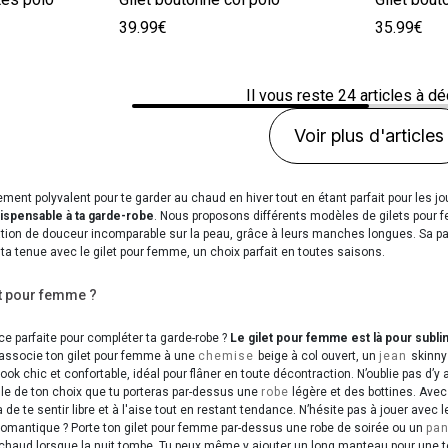
39.99€
35.99€
Il vous reste
24
articles à dé
Voir plus d'articles
ement polyvalent pour te garder au chaud en hiver tout en étant parfait pour les 
ispensable à ta garde-robe
. Nous proposons différents modèles de gilets pour f
ation de douceur incomparable sur la peau, grâce à leurs manches longues. Sa pal
 ta tenue avec le gilet pour femme, un choix parfait en toutes saisons.
et pour femme ?
ce parfaite pour compléter ta garde-robe ?
Le gilet pour femme est là pour subl
 associe ton gilet pour femme à une
chemise
beige à col ouvert, un
jean
skinny
look chic et confortable, idéal pour flâner en toute décontraction. N’oublie pas d’y 
lle de ton choix que tu porteras par-dessus une
robe
légère et des bottines. Avec
 de te sentir libre et à l'aise tout en restant tendance. N’hésite pas à jouer avec l
romantique ? Porte ton gilet pour femme par-dessus une robe de soirée ou un
pa
 chaud lorsque la nuit tombe. Tu peux même y ajouter un long manteau pour une te