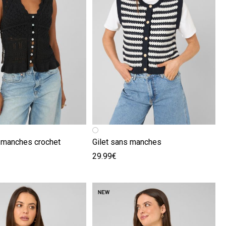
écédente
ivante
Image précédente
Image suivante
s manches crochet
Gilet sans manches
29.99€