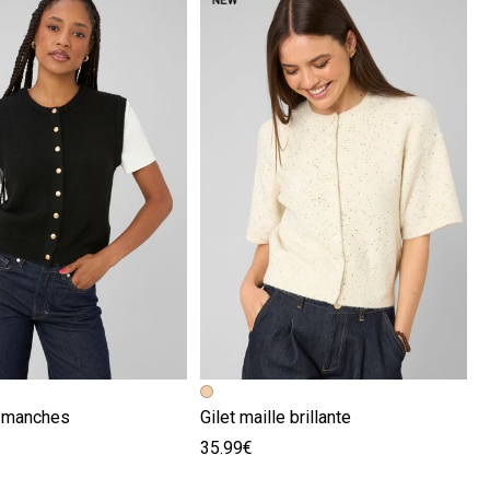
écédente
ivante
Image précédente
Image suivante
s manches
Gilet maille brillante
35.99€