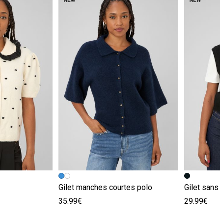
e
Image précédente
Image suivante
Image pr
Image su
Gilet manches courtes polo
Gilet san
35.99€
29.99€