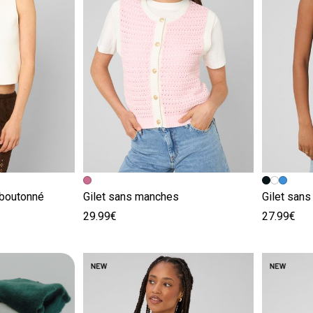
e
Image précédente
Image suivante
Image pr
Image su
boutonné
Gilet sans manches
Gilet san
29.99€
27.99€