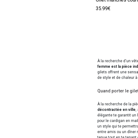
35.99€
À la recherche d'un vêt
femme est la pièce ind
gilets offrent une sens
de style et de chaleur à
Quand porter le gil
À la recherche de la piè
décontractée en ville
,
élégante te garantit un 
pour le cardigan en mai
un style qui te permettra
entre amis ou un dîner 
tenue tout en te tenant