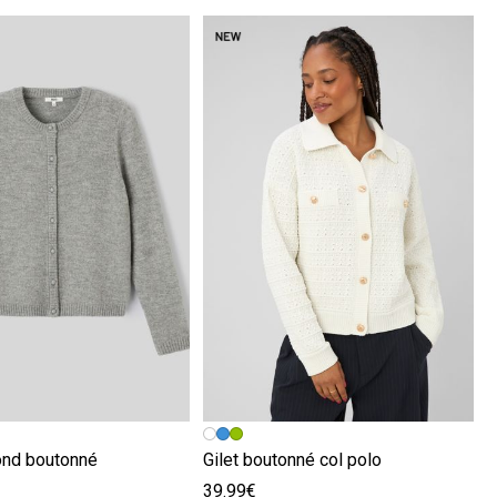
écédente
ivante
Image précédente
Image suivante
rond boutonné
Gilet boutonné col polo
39.99€