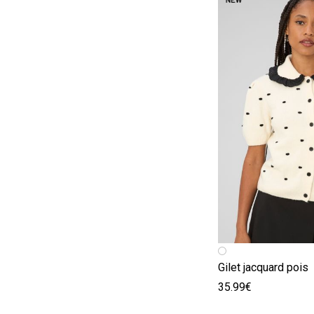
Image précédent
Image suivante
Gilet jacquard pois
35.99€