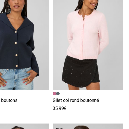
écédente
ivante
Image précédente
Image suivante
à boutons
Gilet col rond boutonné
35.99€