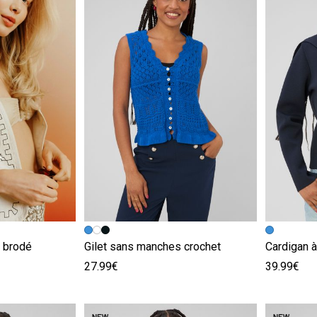
e
Image précédente
Image suivante
Image pr
Image su
 brodé
Gilet sans manches crochet
Cardigan 
27.99€
39.99€