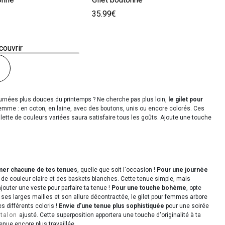
35.99€
couvrir
journées plus douces du printemps ? Ne cherche pas plus loin,
le gilet pour
emme : en coton, en laine, avec des boutons, unis ou encore colorés. Ces
ette de couleurs variées saura satisfaire tous les goûts. Ajoute une touche
imer chacune de tes tenues
, quelle que soit l'occasion !
Pour une journée
 de couleur claire et des baskets blanches. Cette tenue simple, mais
ajouter une veste pour parfaire ta tenue !
Pour une touche bohème
, opte
 ses larges mailles et son allure décontractée, le gilet pour femmes arbore
es différents coloris !
Envie d'une tenue plus sophistiquée
pour une soirée
ntalon
ajusté. Cette superposition apportera une touche d'originalité à ta
nue encore plus travaillée.