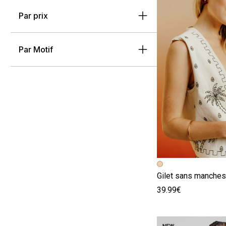
Par prix
Par Motif
Image précédent
Image suivante
Gilet sans manches
39.99€