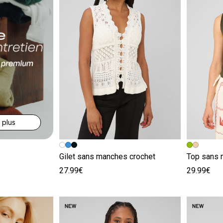
 plus
Image précédente
Image suivante
Image pr
Image su
Gilet sans manches crochet
Top sans 
27.99€
29.99€