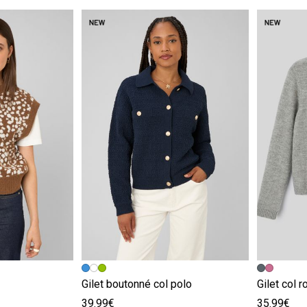
e
Image précédente
Image suivante
Image pr
Image su
Gilet boutonné col polo
Gilet col 
39.99€
35.99€