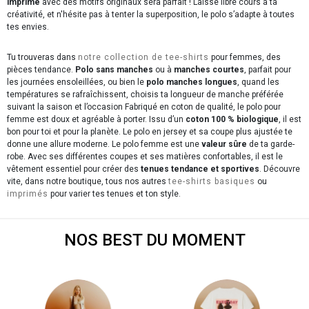
imprimé
avec des motifs originaux sera parfait ! Laisse libre cours à ta
créativité, et n'hésite pas à tenter la superposition, le polo s’adapte à toutes
tes envies.
Tu trouveras dans
notre collection de tee-shirts
pour femmes, des
pièces tendance.
Polo sans manches
ou à
manches courtes
, parfait pour
les journées ensoleillées, ou bien le
polo manches longues
, quand les
températures se rafraîchissent, choisis ta longueur de manche préférée
suivant la saison et l’occasion Fabriqué en coton de qualité, le polo pour
femme est doux et agréable à porter. Issu d’un
coton 100 % biologique
, il est
bon pour toi et pour la planète. Le polo en jersey et sa coupe plus ajustée te
donne une allure moderne. Le polo femme est une
valeur sûre
de ta garde-
robe. Avec ses différentes coupes et ses matières confortables, il est le
vêtement essentiel pour créer des
tenues tendance et sportives
. Découvre
vite, dans notre boutique, tous nos autres
tee-shirts basiques
ou
imprimés
pour varier tes tenues et ton style.
NOS BEST DU MOMENT