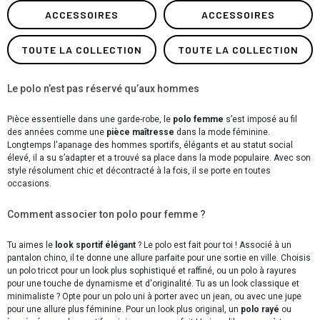
ACCESSOIRES
ACCESSOIRES
TOUTE LA COLLECTION
TOUTE LA COLLECTION
Le polo n’est pas réservé qu’aux hommes
Pièce essentielle dans une garde-robe, le
polo femme
s’est imposé au fil
des années comme une
pièce maîtresse
dans la mode féminine.
Longtemps l'apanage des hommes sportifs, élégants et au statut social
élevé, il a su s’adapter et a trouvé sa place dans la mode populaire. Avec son
style résolument chic et décontracté à la fois, il se porte en toutes
occasions.
Comment associer ton polo pour femme ?
Tu aimes le
look sportif élégant
? Le polo est fait pour toi ! Associé à un
pantalon chino, il te donne une allure parfaite pour une sortie en ville. Choisis
un polo tricot pour un look plus sophistiqué et raffiné, ou un polo à rayures
pour une touche de dynamisme et d'originalité. Tu as un look classique et
minimaliste ? Opte pour un polo uni à porter avec un jean, ou avec une jupe
pour une allure plus féminine. Pour un look plus original, un
polo rayé
ou