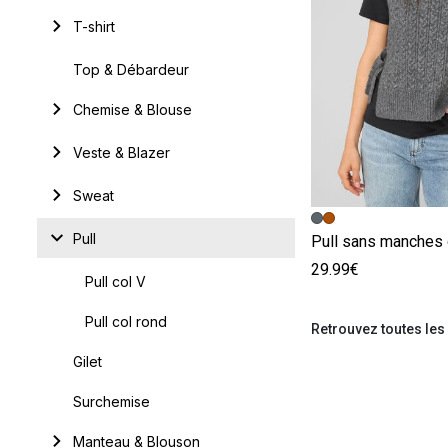
T-shirt
Top & Débardeur
Chemise & Blouse
Veste & Blazer
Sweat
Image précédent
Image suivante
Pull
Pull sans manches 
29.99€
Pull col V
Pull col rond
Retrouvez toutes les
Gilet
Surchemise
Manteau & Blouson