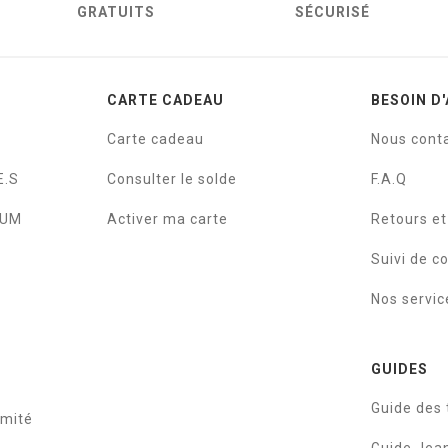
GRATUITS
SÉCURISÉ
CARTE CADEAU
BESOIN D'
Carte cadeau
Nous cont
E.S
Consulter le solde
F.A.Q
IUM
Activer ma carte
Retours e
Suivi de 
Nos servic
GUIDES
Guide des t
rmité
Guide Je