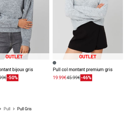
écédente
ivante
Image précédente
Image suivante
ontant bijoux gris
Pull col montant premium gris
99€
-50%
19.99€
45.99€
-46%
Pull
Pull Gris