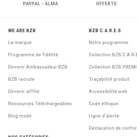
PAYPAL - ALMA
OFFERTE
WE ARE BZB
BZB C.A.R.E.S
La marque
Notre programme
Programme de fidélité
Collection BZB C.A.R.
Devenir Ambassadeur BZB
Collection BZB PREM
BZB recrute
Traçabilité produit
Devenir affilié
Accessibilité web
Ressources Téléchargeables
Code éthique
Blog mode
Ligne d'alerte
Déclaration de confo