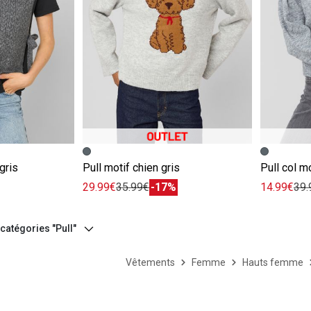
e
Image précédente
Image suivante
Image pr
Image su
gris
Pull motif chien gris
Pull col m
29.99€
35.99€
-17%
14.99€
39.
 catégories "Pull"
Vêtements
Femme
Hauts femme