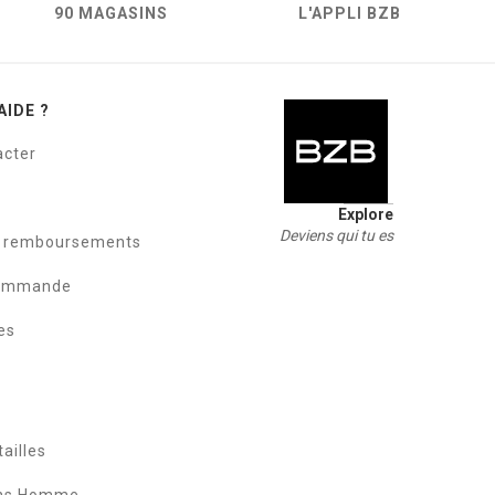
90 MAGASINS
L'APPLI BZB
AIDE ?
acter
Explore
Deviens qui tu es
t remboursements
commande
es
ailles
ans Homme