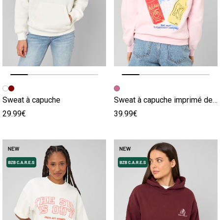
Image précédente
Image suivante
Image précédente
Image suivante
Sweat à capuche
Sweat à capuche imprimé devant / dos
29.99€
39.99€