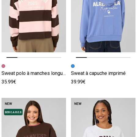
Image précédente
Image suivante
Image précédente
Image suivante
Sweat polo à manches longues
Sweat à capuche imprimé
35.99€
39.99€