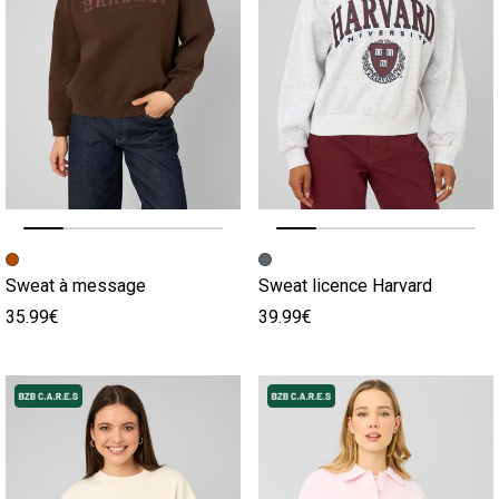
Image précédente
Image suivante
Image précédente
Image suivante
Sweat à message
Sweat licence Harvard
35.99€
39.99€