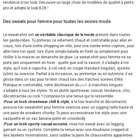
tendance à ton look. Découvre un large choix de modèles de qualité à petits
prix et adopte le look BZB !
Des sweats pour femme pour toutes les envies mode
Le sweat-shirt est
un véritable classique de la mode
présent dans toutes
les garde-robes. Tu porteras ce vêtement chaud et confortable pour aller en
cours, lors d’une sortie shopping en ville, pour une soirée entre copines, pour
aller faire ton sport, lors d’une simple balade en forêt ou simplement pour
chiller
à la maison un dimanche de pluie. Le sweat-shirt pour femme ne se
porte pas uniquement en hiver : quelle que soit la saison, il s’adapte à ton
style, qu’il soit à capuche, à col rond, en coupe standard (regular), ajustée
(slim) ou oversize. Parfait à la mi-saison, au printemps ou en automne, il se
glisse dans un sac pour te tenir chaud lors des fraîches soirées d’été.
Pratique et confortable, cette déclinaison du
pull
à manches longues
s’adapte à tous les styles. Tu es plutôt sportswear, casual, tendance, chic,
décontractée ou rock ? Compose-toi une tenue qui te ressemble :
-
Pour un look streetwear chill & stylé
, à la fois branché et décontracté,
associe ton sweatshirt pour femme oversize avec un jogging taille haute et
une paire de sneakers chunky. Tu peux accessoiriser ton style avec une
casquette et un sac banane porté en crossbody.
-
Pour un look sporty-casual assumé
, mixe ton sweat avec un legging
gainant ou un cycliste. Complète ta tenue avec une doudoune cropped et
des baskets minimalistes, sans oublier la paire de chaussettes apparentes