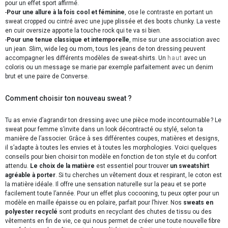
pour un effet sport affirmé.
-
Pour une allure à la fois cool et féminine
, ose le contraste en portant un
sweat cropped ou cintré avec une jupe plissée et des boots chunky. La veste
en cuir oversize apporte la touche rock qui te va si bien.
-
Pour une tenue classique et intemporelle
, mise sur une association avec
un jean. Slim, wide leg ou mom, tous les jeans de ton dressing peuvent
accompagner les différents modèles de sweat-shirts. Un
haut
avec un
coloris ou un message se marie par exemple parfaitement avec un denim
brut et une paire de Converse.
Comment choisir ton nouveau sweat ?
Tu as envie d’agrandir ton dressing avec une pièce mode incontournable ? Le
sweat pour femme s’invite dans un look décontracté ou stylé, selon ta
manière de l’associer. Grâce à ses différentes coupes, matières et designs,
il s’adapte à toutes les envies et à toutes les morphologies. Voici quelques
conseils pour bien choisir ton modèle en fonction de ton style et du confort
attendu.
Le choix de la matière
est essentiel pour trouver
un sweatshirt
agréable à porter
. Si tu cherches un vêtement doux et respirant, le coton est
la matière idéale. Il offre une sensation naturelle sur la peau et se porte
facilement toute l’année. Pour un effet plus cocooning, tu peux opter pour un
modèle en maille épaisse ou en polaire, parfait pour l’hiver. Nos
sweats en
polyester recyclé
sont produits en recyclant des chutes de tissu ou des
vêtements en fin de vie, ce qui nous permet de créer une toute nouvelle fibre