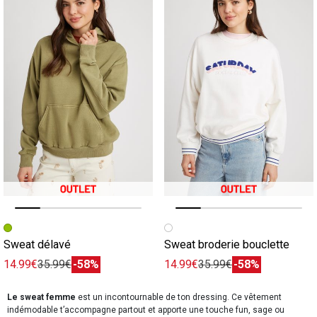
Image précédente
Image suivante
Image précédente
Image suivante
Sweat délavé
Sweat broderie bouclette
14.99€
35.99€
-58%
14.99€
35.99€
-58%
Le sweat femme
est un incontournable de ton dressing. Ce vêtement
indémodable t’accompagne partout et apporte une touche fun, sage ou