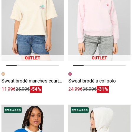
Image précédente
Image suivante
Image précédente
Image suivante
Sweat brodé manches courtes
Sweat brodé à col polo
11.99€
25.99€
-54%
24.99€
35.99€
-31%