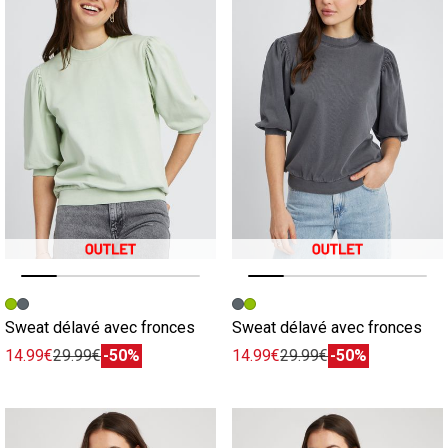
Image précédente
Image suivante
Image précédente
Image suivante
Sweat délavé avec fronces
Sweat délavé avec fronces
14.99€
29.99€
-50%
14.99€
29.99€
-50%