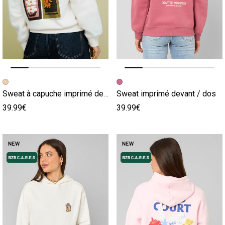
Image précédente
Image suivante
Image précédente
Image suivante
Sweat à capuche imprimé devant / dos
Sweat imprimé devant / dos
39.99€
39.99€