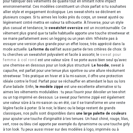
pour fabriquer des vêtements de qualité tout en limitant notre impact
environnemental. Ces modèles constituent un choix parfait si tu souhaites
allier style et engagement écologique. Les sweat-shirts se déclinent en
plusieurs coupes. Si tu aimes les looks près du corps, un sweat ajusté ou
légèrement cintré mettra en valeur ta silhouette. À l’inverse, pour un style
plus casual et tendance, le
sweatshirt oversize
est un incontournable. Ce
vêtement plus grand que ta taille habituelle apporte une touche streetwear et
se marie parfaitement avec un legging ou un jean slim. N’hésite pas à
essayer une version plus grande pour un
effet loose
, très apprécié dans la
mode actuelle.
La forme du col
fait aussi partie de tes critères de choix. Si
tu cherches un sweatshirt polyvalent et facile à assortir, le
sweat pour
femme à col rond
est une valeur sûre. Il se porte aussi bien seul qu’avec
une chemise en dessous pour un look plus structuré.
Le hoodie
, sweat à
capuche, est parfait pour une tenue plus sportive ou une allure résolument
streetwear. Très pratique en hiver et à la mi-saison, il offre une protection
idéale contre le froid. Parfait pour se réchauffer en attendant le bus ou lors
d’une balade. Enfin,
le modèle zippé
est une excellente alternative si tu
aimes les vêtements modulables : tu peux l’ouvrir pour dévoiler un tee-shirt
ou un top imprimé en dessous. Le sweat pour femme zippé est également
une valeur sûre à la mi-saison ou en été, car il se transforme en une veste
légère facile à porter. Si le noir, le blanc ou le beige restent de grands
classiques, nos pulls sont disponibles dans
une large palette de couleurs
pour ajouter une touche d’originalité à tes tenues. Un haut chiné, rouge, lilas,
vert, rose ou bleu ciel apporte par exemple du dynamisme ou une touche girly
à ton look. Tu peux aussi miser sur des modèles à logo, imprimés ou à