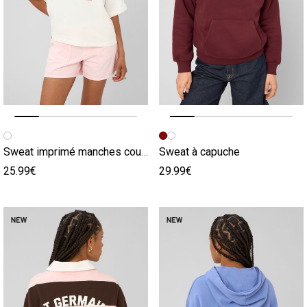
Image précédente
Image suivante
Image précédente
Image suivante
Sweat imprimé manches courtes
Sweat à capuche
25.99€
29.99€