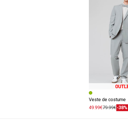
Image précédent
Image suivante
Veste de costume
49.99€
79.99€
-38%