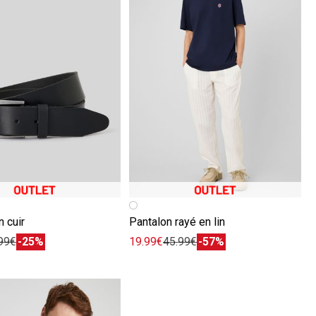
Image précédente
Image suivante
n cuir
Pantalon rayé en lin
99€
-25%
19.99€
45.99€
-57%