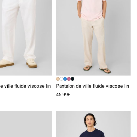
écédente
ivante
Image précédente
Image suivante
e ville fluide viscose lin
Pantalon de ville fluide viscose lin
45.99€