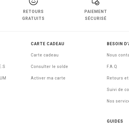
RETOURS
PAIEMENT
GRATUITS
SÉCURISÉ
CARTE CADEAU
BESOIN D'
Carte cadeau
Nous cont
E.S
Consulter le solde
F.A.Q
IUM
Activer ma carte
Retours e
Suivi de 
Nos servic
GUIDES