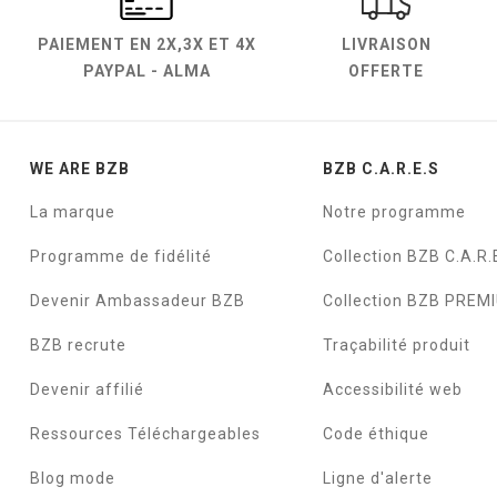
PAIEMENT EN
2X,3X ET 4X
LIVRAISON
PAYPAL - ALMA
OFFERTE
WE ARE BZB
BZB C.A.R.E.S
La marque
Notre programme
Programme de fidélité
Collection BZB C.A.R.
Devenir Ambassadeur BZB
Collection BZB PREM
BZB recrute
Traçabilité produit
Devenir affilié
Accessibilité web
Ressources Téléchargeables
Code éthique
Blog mode
Ligne d'alerte