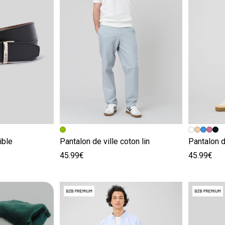
e
Image précédente
Image suivante
Image pr
Image su
ible
Pantalon de ville coton lin
Pantalon d
45.99€
45.99€