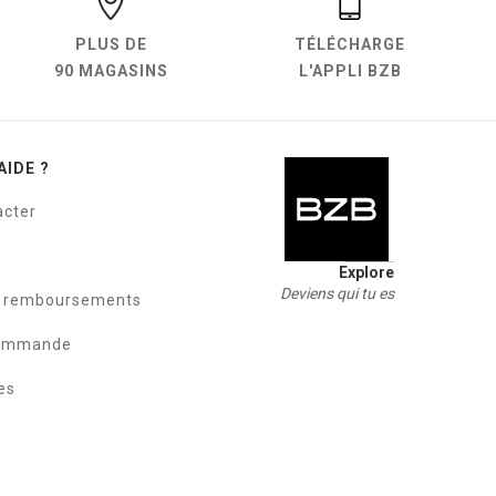
PLUS DE
TÉLÉCHARGE
90 MAGASINS
L'APPLI BZB
AIDE ?
acter
Explore
Deviens qui tu es
t remboursements
commande
es