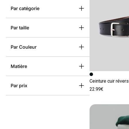
Par catégorie
Par taille
Par Couleur
Matière
Image précédent
Image suivante
Ceinture cuir révers
Par prix
22.99€