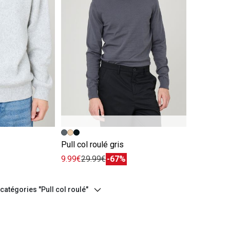
e
Image précédente
Image suivante
Pull col roulé gris
9.99€
29.99€
-67%
catégories "Pull col roulé"