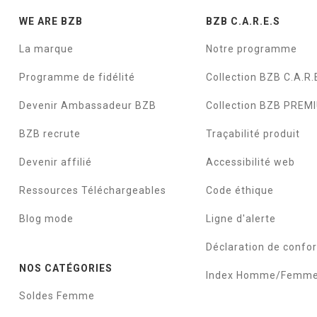
WE ARE BZB
BZB C.A.R.E.S
La marque
Notre programme
Programme de fidélité
Collection BZB C.A.R.
Devenir Ambassadeur BZB
Collection BZB PREM
BZB recrute
Traçabilité produit
Devenir affilié
Accessibilité web
Ressources Téléchargeables
Code éthique
Blog mode
Ligne d'alerte
Déclaration de confo
NOS CATÉGORIES
Index Homme/Femm
Soldes Femme