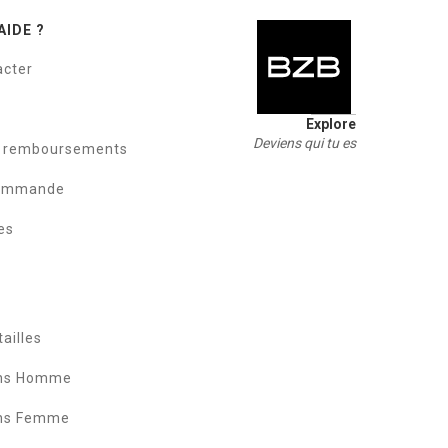
AIDE ?
acter
Explore
Deviens qui tu es
t remboursements
commande
es
ailles
ans Homme
ans Femme