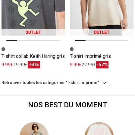
Image précédente
Image suivante
Image précédente
Image suivante
T-shirt collab Keith Haring gris
T-shirt imprimé gris
9.99€
19.99€
-50%
9.99€
22.99€
-57%
Retrouvez toutes les catégories "T-shirt imprime"
NOS BEST DU MOMENT