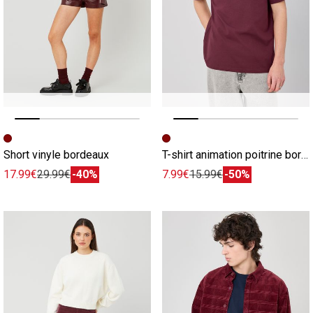
Image précédente
Image suivante
Image précédente
Image suivante
Short vinyle bordeaux
T-shirt animation poitrine bordeaux
17.99€
29.99€
-40%
7.99€
15.99€
-50%