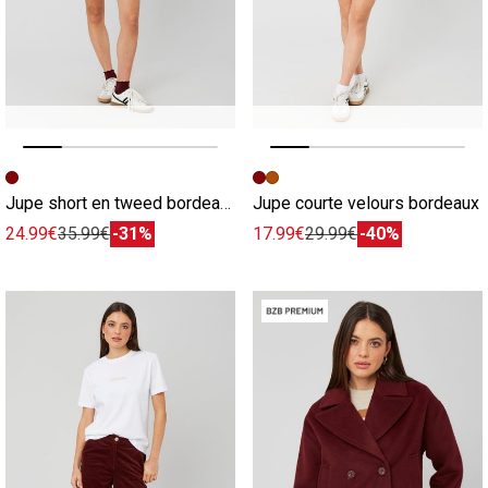
Image précédente
Image suivante
Image précédente
Image suivante
Jupe short en tweed bordeaux
Jupe courte velours bordeaux
24.99€
35.99€
-31%
17.99€
29.99€
-40%