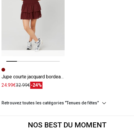
Image précédente
Image suivante
Jupe courte jacquard bordeaux
24.99€
32.99€
-24%
Retrouvez toutes les catégories "Tenues de fêtes"
NOS BEST DU MOMENT