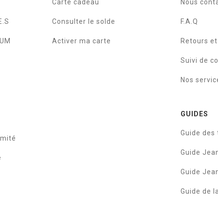
Carte cadeau
Nous cont
E.S
Consulter le solde
F.A.Q
IUM
Activer ma carte
Retours e
Suivi de 
Nos servic
GUIDES
Guide des t
rmité
Guide Je
e
Guide Je
Guide de l