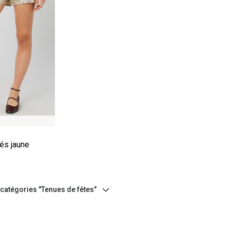
e
és jaune
 catégories "Tenues de fêtes"