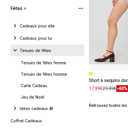
Fêtes ⭐
Cadeaux pour elle
Cadeaux pour lui
Tenues de fêtes
Tenues de fêtes femme
Image précédent
Image suivante
Tenues de fêtes homme
Short à sequins dor
Carte Cadeau
17.99€
29.99€
-40%
Jeu de Noël
Retrouvez toutes les
Idées cadeaux 🎁
Coffret Cadeaux