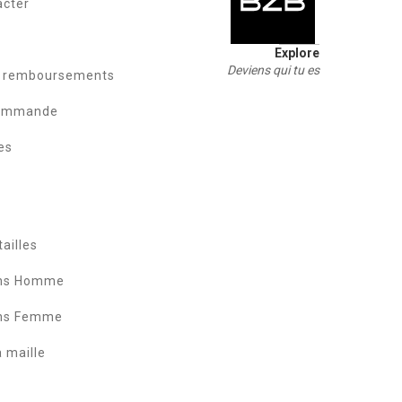
acter
Explore
Deviens qui tu es
t remboursements
commande
es
ailles
ans Homme
ans Femme
a maille