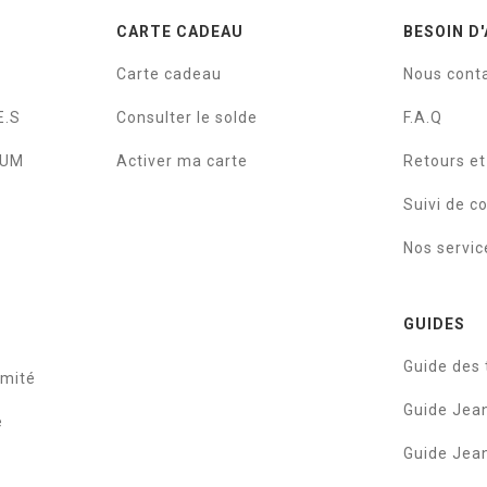
CARTE CADEAU
BESOIN D'
Carte cadeau
Nous cont
E.S
Consulter le solde
F.A.Q
IUM
Activer ma carte
Retours e
Suivi de 
Nos servic
GUIDES
Guide des t
rmité
Guide Je
e
Guide Je