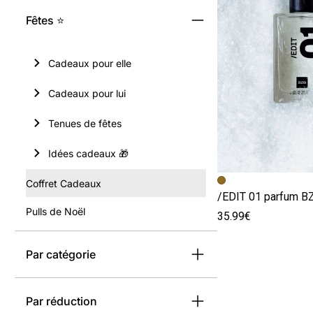
Fêtes ⭐
Cadeaux pour elle
Cadeaux pour lui
Tenues de fêtes
Idées cadeaux 🎁
Image précédent
Image suivante
Coffret Cadeaux
/EDIT 01 parfum B
Pulls de Noël
35.99€
Par catégorie
Par réduction