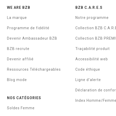
WE ARE BZB
BZB C.A.R.E.S
La marque
Notre programme
Programme de fidélité
Collection BZB C.A.R.
Devenir Ambassadeur BZB
Collection BZB PREM
BZB recrute
Traçabilité produit
Devenir affilié
Accessibilité web
Ressources Téléchargeables
Code éthique
Blog mode
Ligne d'alerte
Déclaration de confo
NOS CATÉGORIES
Index Homme/Femm
Soldes Femme