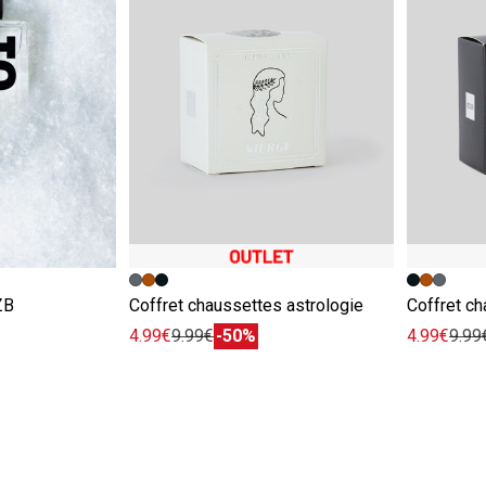
e
Image précédente
Image suivante
Image pr
Image su
ZB
Coffret chaussettes astrologie
Coffret ch
4.99€
9.99€
-50%
4.99€
9.99