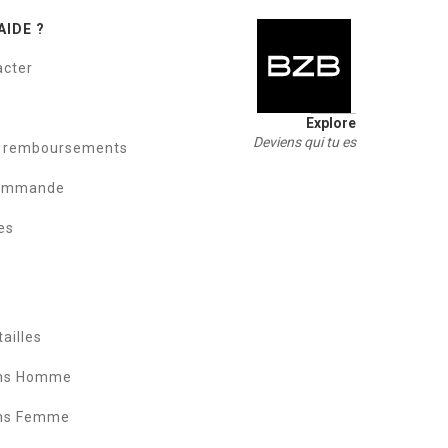
AIDE ?
acter
Explore
Deviens qui tu es
t remboursements
commande
es
ailles
ans Homme
ans Femme