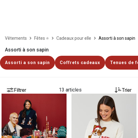
Vêtements
Fêtes ⭐
Cadeaux pour elle
Assorti à son sapin
Assorti à son sapin
Assorti a son sapin
Coffrets cadeaux
Tenues de f
Filtrer
13 articles
Trier