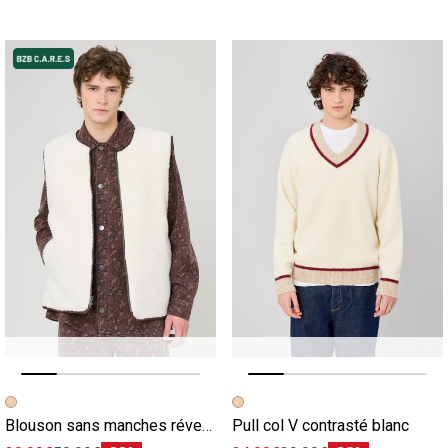
Image précédente
Image suivante
Image précédente
Image suivante
Blouson sans manches réversible blanc
Pull col V contrasté blanc