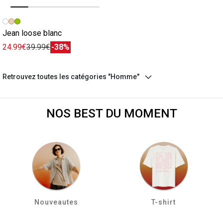
Image précédente
Image suivante
Jean loose blanc
24.99€
39.99€
-38%
Retrouvez toutes les catégories "Homme"
NOS BEST DU MOMENT
Nouveautes
T-shirt