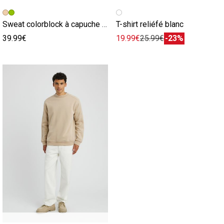
Image précédente
Image suivante
Image précédente
Image suivante
Sweat colorblock à capuche blanc
T-shirt reliéfé blanc
39.99€
19.99€
25.99€
-23%