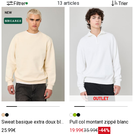
Filtrer
13 articles
Trier
Image précédente
Image suivante
Image précédente
Image suivante
Sweat basique extra doux blanc
Pull col montant zippé blanc
25.99€
19.99€
35.99€
-44%