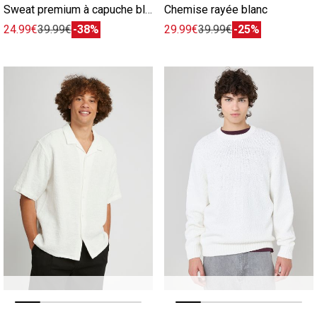
Sweat premium à capuche blanc
Chemise rayée blanc
24.99€
39.99€
-38%
29.99€
39.99€
-25%