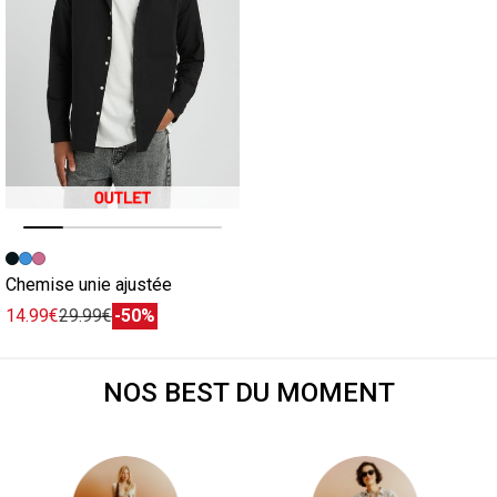
Image précédente
Image suivante
Chemise unie ajustée
14.99€
29.99€
-50%
NOS BEST DU MOMENT