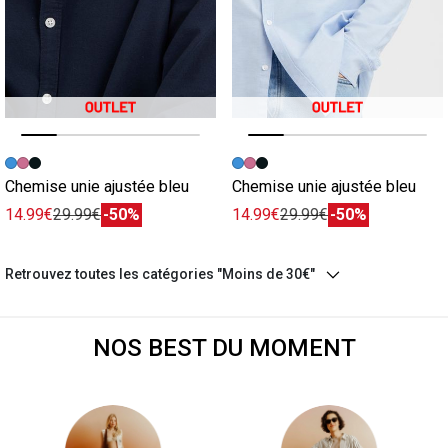
Image précédente
Image suivante
Image précédente
Image suivante
Chemise unie ajustée bleu
Chemise unie ajustée bleu
14.99€
29.99€
-50%
14.99€
29.99€
-50%
Retrouvez toutes les catégories "Moins de 30€"
NOS BEST DU MOMENT