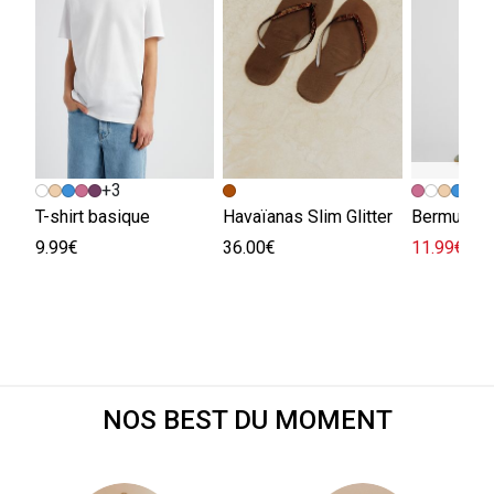
+3
+
T-shirt basique
Havaïanas Slim Glitter
Bermuda e
9.99€
36.00€
11.99€
29.
NOS BEST DU MOMENT