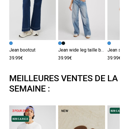
Jean bootcut
Jean wide leg taille basse
Jean strai
39.99€
39.99€
39.99€
MEILLEURES VENTES DE LA
SEMAINE :