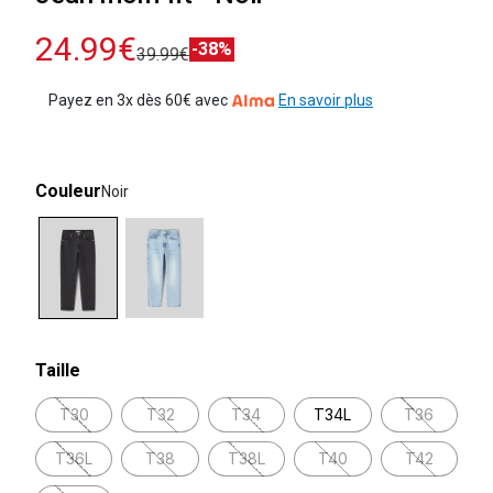
24.99€
-38%
39.99€
Payez en 3x dès 60€ avec
En savoir plus
Couleur
Noir
selected
Taille
T30
T32
T34
T34L
T36
T36L
T38
T38L
T40
T42