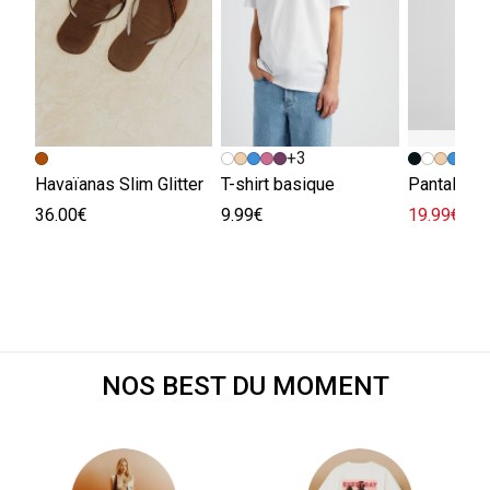
+3
Havaïanas Slim Glitter
T-shirt basique
36.00€
9.99€
19.99€
45.
NOS BEST DU MOMENT