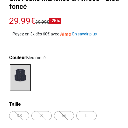
foncé
29.99€
-25%
39.99€
Payez en 3x dès 60€ avec
En savoir plus
Couleur
Bleu foncé
selected
Taille
XS
S
M
L