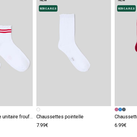
e
Image précédente
Image suivante
Image pr
Image su
Paire de chaussette unitaire froufrou
Chaussettes pointelle
Chaussett
7.99€
6.99€