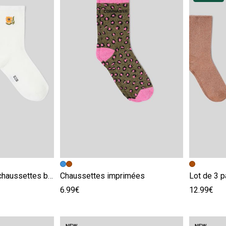
e
Image précédente
Image suivante
Image pr
Image su
Lot de 2 paires de chaussettes brodées
Chaussettes imprimées
6.99€
12.99€