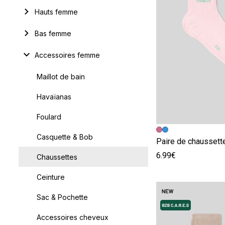
Hauts femme
Bas femme
Accessoires femme
Maillot de bain
Havaïanas
Foulard
Image précédent
Image suivante
Casquette & Bob
Paire de chaussette
6.99€
Chaussettes
Ceinture
Sac & Pochette
Accessoires cheveux