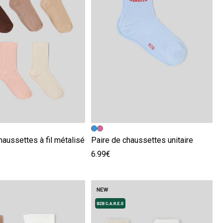
écédente
ivante
Image précédente
Image suivante
haussettes à fil métalisé
Paire de chaussettes unitaire
6.99€