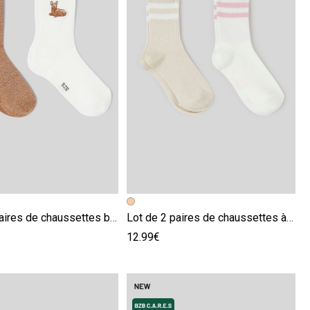
écédente
ivante
Image précédente
Image suivante
Lot de 2 paires de chaussettes brodées
Lot de 2 paires de chaussettes à fil métalisé
12.99€