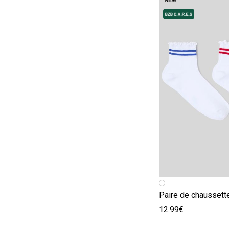
Image précédent
Image suivante
12.99€