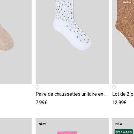
e
Image précédente
Image suivante
Image pr
Image su
Paire de chaussettes unitaire en pointelle
7.99€
12.99€