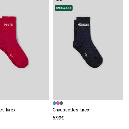
écédente
ivante
Image précédente
Image suivante
es lurex
Chaussettes lurex
6.99€