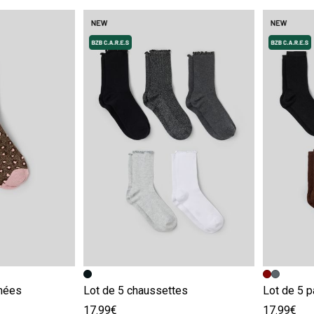
e
Image précédente
Image suivante
Image pr
Image su
mées
Lot de 5 chaussettes
Lot de 5 
17.99€
17.99€