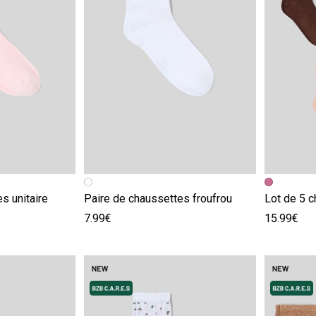
e
Image précédente
Image suivante
Image pr
Image su
s unitaire
Paire de chaussettes froufrou
Lot de 5 c
7.99€
15.99€