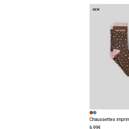
Image précédent
Image suivante
Chaussettes impri
6.99€