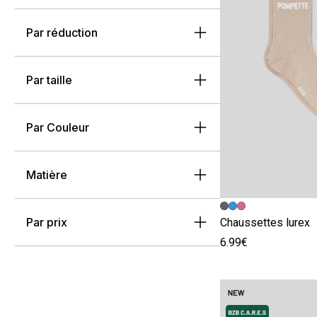
Par réduction
Par taille
Par Couleur
Matière
Image précédent
Image suivante
Par prix
Chaussettes lurex
6.99€