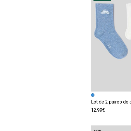
Image précédent
Image suivante
12.99€