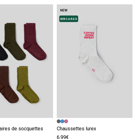
écédente
ivante
Image précédente
Image suivante
paires de socquettes
Chaussettes lurex
6.99€