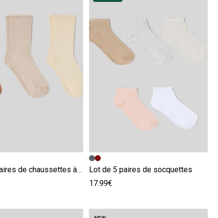
écédente
ivante
Image précédente
Image suivante
Lot de 3 paires de chaussettes à fil métalisé
Lot de 5 paires de socquettes
17.99€