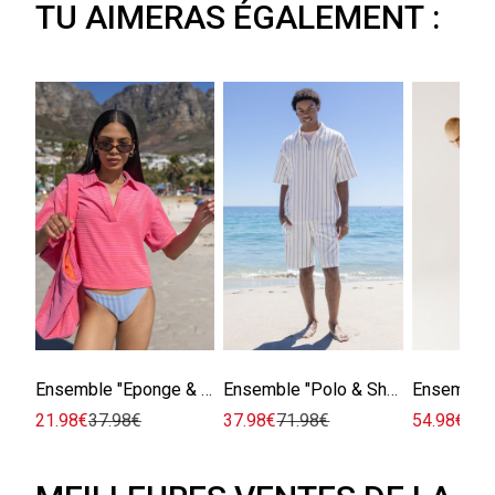
TU AIMERAS ÉGALEMENT :
Ensemble "Éponge & Rayures"
Ensemble "Polo & Short Rayé"
21.98€
37.98€
37.98€
71.98€
54.98€
83.