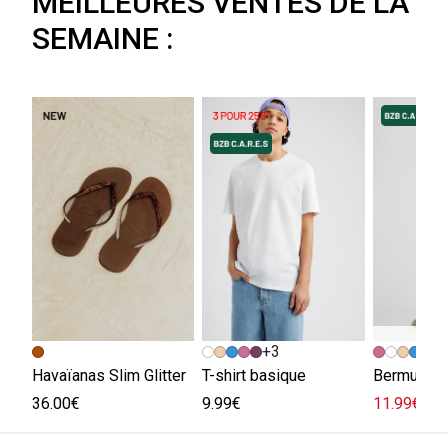
MEILLEURES VENTES DE LA
SEMAINE :
+3
+
Havaïanas Slim Glitter
T-shirt basique
Bermuda e
36.00€
9.99€
11.99€
29.