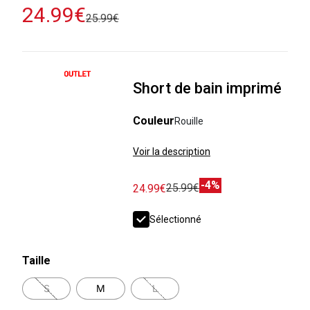
24.99€
25.99€
Short de bain imprimé
Couleur
Rouille
Voir la description
-4%
25.99€
24.99€
Sélectionné
Taille
S
M
L