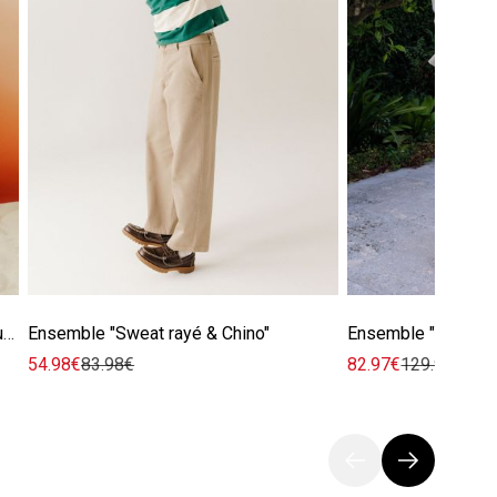
Ensemble "Chemise texturée & Bermuda"
Ensemble "Sweat rayé & Chino"
Ensemble "Costume 
54.98€
83.98€
82.97€
129.97€