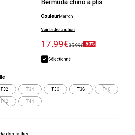
Bermuda chino à plis
Couleur
Marron
Voir la description
17.99€
-50%
35.99€
Sélectionné
lle
T32
T34
T36
T38
T40
T42
T44
de des tailles