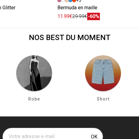
+3
 Glitter
Bermuda en maille
11.99€
29.99€
-60%
NOS BEST DU MOMENT
Robe
Short
Votre adresse e-mail
OK