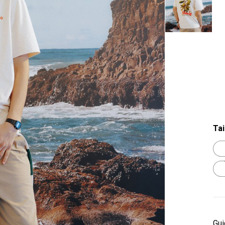
Tai
Gui