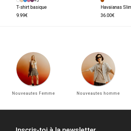
+3
T-shirt basique
Havaïanas Slim
9.99€
36.00€
Nouveautes Femme
Nouveautes homme
Inscris-toi à la newsletter