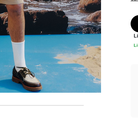
L
Li
Livraison offerte*
En magasin, ou dès 49€ d'achats à domicile
ou en point relais