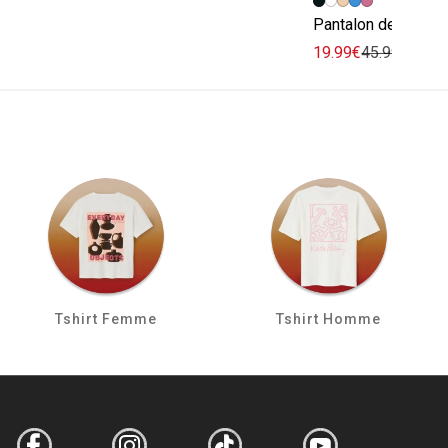
Pantalon de ville fl
19.99€
45.99€
-57
Tshirt Femme
Tshirt Homme