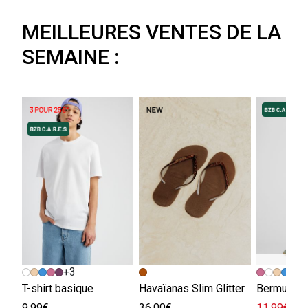
MEILLEURES VENTES DE LA
SEMAINE :
+3
+
T-shirt basique
Havaïanas Slim Glitter
Bermuda e
9.99€
36.00€
11.99€
29.