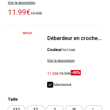
Voir la description
11.99€
19.99€
Débardeur en crochet motif palmier
Couleur
Vert kaki
Voir la description
-40%
19.99€
11.99€
Sélectionné
Taille
XXS
XS
S
M
L