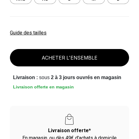
Guide des tailles
ACHETER L'ENSEMBLE
Livraison :
sous
2 à 3 jours ouvrés en magasin
Livraison offerte en magasin
vraison offerte*
Paiement en 2X 
u dès 49€ d'achats à domicile
Avec Paypal et dès 