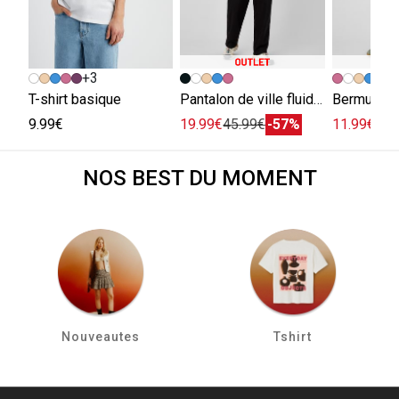
+3
+
T-shirt basique
Pantalon de ville fluide viscose lin
Bermuda e
9.99€
19.99€
45.99€
-57%
11.99€
29.
NOS BEST DU MOMENT
Nouveautes
Tshirt