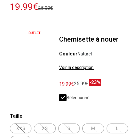
19.99€
25.99€
Chemisette à nouer
Couleur
Naturel
Voir la description
-23%
25.99€
19.99€
Sélectionné
Taille
XXS
XS
S
M
L