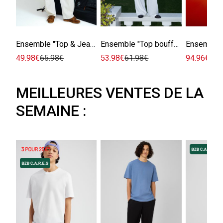
Ensemble "Top & Jean brodé"
Ensemble "Top bouffant & Pantalon"
49.98€
65.98€
53.98€
61.98€
94.96€
105
MEILLEURES VENTES DE LA
SEMAINE :