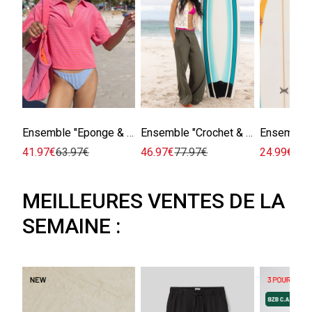
Ensemble "Éponge & Rayures"
Ensemble "Crochet & Pantalon"
41.97€
63.97€
46.97€
77.97€
24.99€
25.
MEILLEURES VENTES DE LA
SEMAINE :