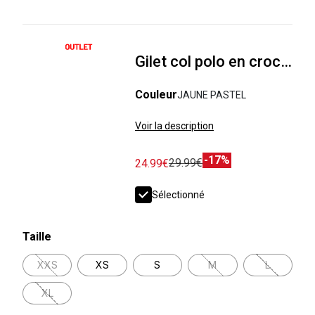
Gilet col polo en crochet
Couleur
JAUNE PASTEL
Voir la description
-17%
29.99€
24.99€
Sélectionné
Taille
XXS
XS
S
M
L
XL