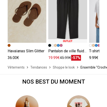
+
Havaïanas Slim Glitter
Pantalon de ville fluide viscose lin
T-shirt ba
36.00€
19.99€
45.99€
-57%
9.99€
Vêtements
Tendances
Shoppe le look
Ensemble "Croche
NOS BEST DU MOMENT