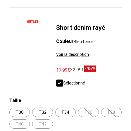
Short denim rayé
Couleur
Bleu foncé
Voir la description
-45%
32.99€
17.99€
Sélectionné
Taille
T30
T32
T34
T36
T38
T40
T42