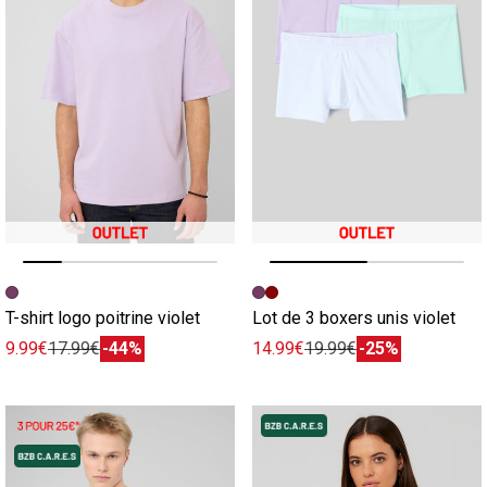
Image précédente
Image suivante
Image précédente
Image suivante
T-shirt logo poitrine violet
Lot de 3 boxers unis violet
9.99€
17.99€
-44%
14.99€
19.99€
-25%