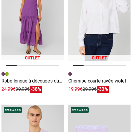
Image précédente
Image suivante
Image précédente
Image suivante
Robe longue à découpes dans le dos violet
Chemise courte rayée violet
24.99€
39.99€
-38%
19.99€
29.99€
-33%