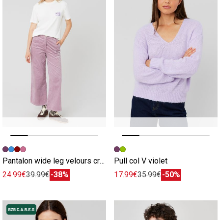
Image précédente
Image suivante
Image précédente
Image suivante
Pantalon wide leg velours cropped violet
Pull col V violet
24.99€
39.99€
-38%
17.99€
35.99€
-50%