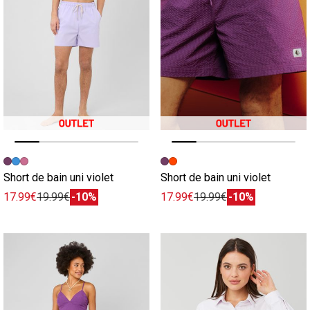
Image précédente
Image suivante
Image précédente
Image suivante
Short de bain uni violet
Short de bain uni violet
17.99€
19.99€
-10%
17.99€
19.99€
-10%