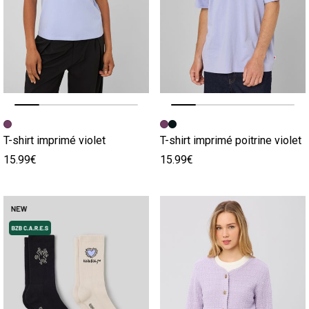
Image précédente
Image suivante
Image précédente
Image suivante
T-shirt imprimé violet
T-shirt imprimé poitrine violet
15.99€
15.99€