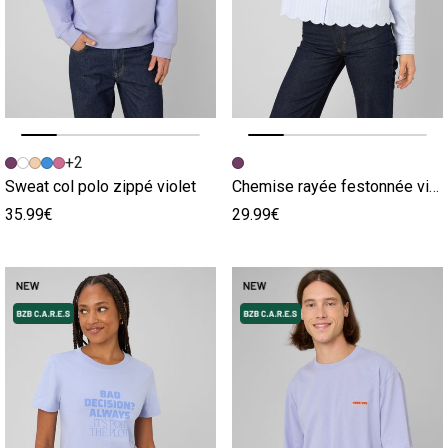
Image précédente
Image suivante
Image précédente
Image suivante
+2
Sweat col polo zippé violet
Chemise rayée festonnée violet
35.99€
29.99€