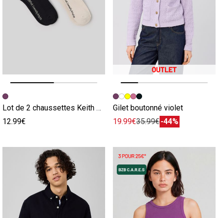
Image précédente
Image suivante
Image précédente
Image suivante
Lot de 2 chaussettes Keith Harring violet
Gilet boutonné violet
12.99€
19.99€
35.99€
-44%