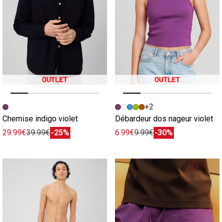
Image précédente
Image suivante
Image précédente
Image suivante
+2
Chemise indigo violet
Débardeur dos nageur violet
29.99€
39.99€
-25%
6.99€
9.99€
-30%