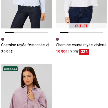
Image précédente
Image suivante
Image précédente
Image suivante
Chemise rayée festonnée violette
Chemise courte rayée violette
29.99€
19.99€
29.99€
-33%