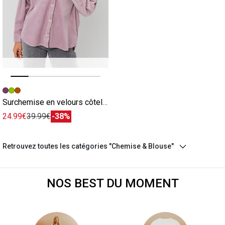
Image précédente
Image suivante
Surchemise en velours côtelé violette
24.99€
39.99€
-38%
Retrouvez toutes les catégories "Chemise & Blouse"
NOS BEST DU MOMENT