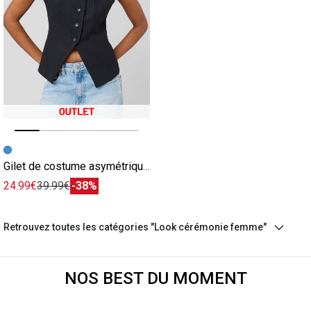
Image précédente
Image suivante
Gilet de costume asymétrique rayé bleu
24.99€
39.99€
-38%
Retrouvez toutes les catégories "Look cérémonie femme"
NOS BEST DU MOMENT