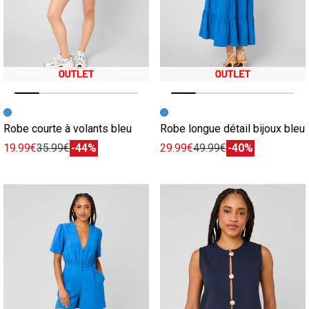
Image précédente
Image suivante
Image précédente
Image suivante
Robe courte à volants bleu
Robe longue détail bijoux bleu
19.99€
35.99€
-44%
29.99€
49.99€
-40%