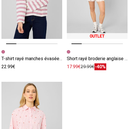
Image précédente
Image suivante
Image précédente
Image suivante
T-shirt rayé manches évasées rose
Short rayé broderie anglaise rose
22.99€
17.99€
29.99€
-40%