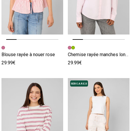
Image précédente
Image suivante
Image précédente
Image suivante
Blouse rayée à nouer rose
Chemise rayée manches longues rose
29.99€
29.99€