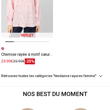
Image précédente
Image suivante
Chemise rayée à motif cœur rose
29.99€
39.99€
-25%
Retrouvez toutes les catégories "tendance rayures femme"
NOS BEST DU MOMENT