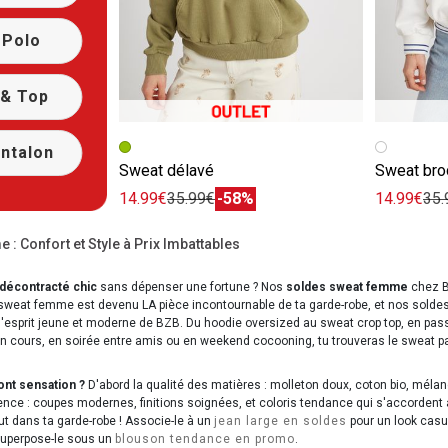
 Polo
& Top
Image précédente
Image suivante
Image pr
Image su
ntalon
Sweat délavé
Sweat bro
14.99€
35.99€
-58%
14.99€
35.
: Confort et Style à Prix Imbattables
 décontracté chic
sans dépenser une fortune ? Nos
soldes sweat femme
chez BZ
e sweat femme est devenu LA pièce incontournable de ta garde-robe, et nos soldes
l'esprit jeune et moderne de BZB. Du hoodie oversized au sweat crop top, en pa
en cours, en soirée entre amis ou en weekend cocooning, tu trouveras le sweat 
ont sensation ?
D'abord la qualité des matières : molleton doux, coton bio, mélan
érence : coupes modernes, finitions soignées, et coloris tendance qui s'accordent 
t dans ta garde-robe ! Associe-le à un
jean large en soldes
pour un look casua
, superpose-le sous un
blouson tendance en promo
.