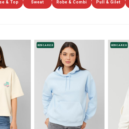
se & Top
Sweat
Robe & Combi
Pull & Gilet