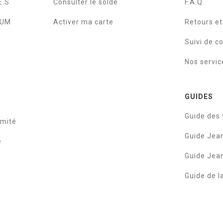
E.S
Consulter le solde
F.A.Q
IUM
Activer ma carte
Retours e
Suivi de 
Nos servic
GUIDES
Guide des t
rmité
Guide Je
e
Guide Je
Guide de l