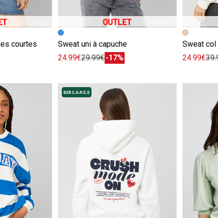
e
Image précédente
Image suivante
Image pr
Image su
es courtes
Sweat uni à capuche
24.99€
29.99€
-17%
24.99€
39.