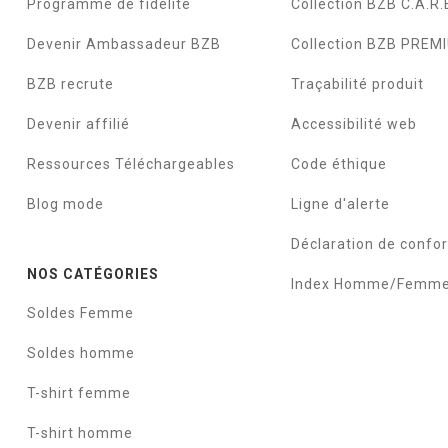
Programme de fidélité
Collection BZB C.A.R.
Devenir Ambassadeur BZB
Collection BZB PREM
BZB recrute
Traçabilité produit
Devenir affilié
Accessibilité web
Ressources Téléchargeables
Code éthique
Blog mode
Ligne d'alerte
Déclaration de confo
NOS CATÉGORIES
Index Homme/Femm
Soldes Femme
Soldes homme
T-shirt femme
T-shirt homme