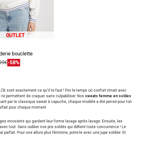
écédente
ivante
derie bouclette
99€
-58%
B sont exactement ce qu'il te faut ! Fini le temps où confort rimait avec
 te permettent de craquer sans culpabiliser. Nos
sweats femme en soldes
ssant par le classique sweat à capuche, chaque modèle a été pensé pour ton
parfait pour chaque moment.
ges innovants qui gardent leur forme lavage après lavage. Ensuite, les
avec tout. Sans oublier nos prix soldés qui défient toute concurrence ! Le
l parfait. Pour une allure plus féminine, porte-le avec une jupe soldée. Et