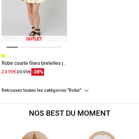
Image précédente
Image suivante
Robe courte fines bretelles jaune
24.99€
39.99€
-38%
Retrouvez toutes les catégories "Robe"
NOS BEST DU MOMENT