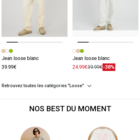
Image précédente
Image suivante
Image précédente
Image suivante
Jean loose blanc
Jean loose blanc
39.99€
24.99€
39.99€
-38%
Retrouvez toutes les catégories "Loose"
NOS BEST DU MOMENT