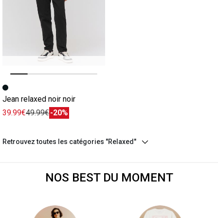
Image précédente
Image suivante
Jean relaxed noir noir
39.99€
49.99€
-20%
Retrouvez toutes les catégories "Relaxed"
NOS BEST DU MOMENT