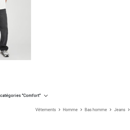
e
 catégories "Comfort"
Vêtements
Homme
Bas homme
Jeans