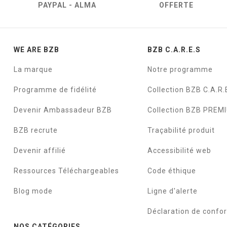
PAYPAL - ALMA
OFFERTE
WE ARE BZB
BZB C.A.R.E.S
La marque
Notre programme
Programme de fidélité
Collection BZB C.A.R.
Devenir Ambassadeur BZB
Collection BZB PREM
BZB recrute
Traçabilité produit
Devenir affilié
Accessibilité web
Ressources Téléchargeables
Code éthique
Blog mode
Ligne d'alerte
Déclaration de confo
NOS CATÉGORIES