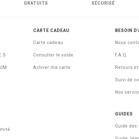
GRATUITS
SÉCURISÉ
CARTE CADEAU
BESOIN D'
Carte cadeau
Nous cont
E.S
Consulter le solde
F.A.Q
IUM
Activer ma carte
Retours e
Suivi de 
Nos servic
GUIDES
Guide des t
rmité
Guide Je