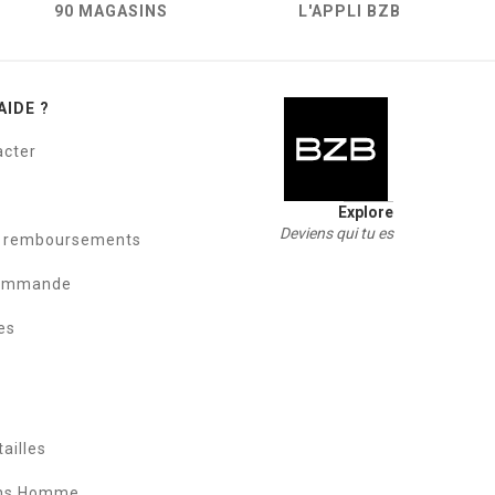
90 MAGASINS
L'APPLI BZB
AIDE ?
acter
Explore
Deviens qui tu es
t remboursements
commande
es
ailles
ans Homme