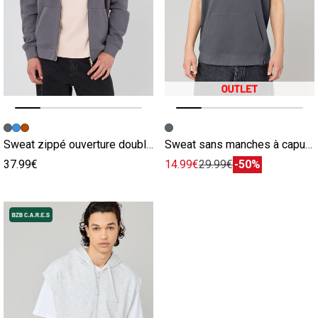
Image précédente
Image suivante
Image précédente
Image suivante
Sweat zippé ouverture double gris
Sweat sans manches à capuche gris
37.99€
14.99€
29.99€
-50%