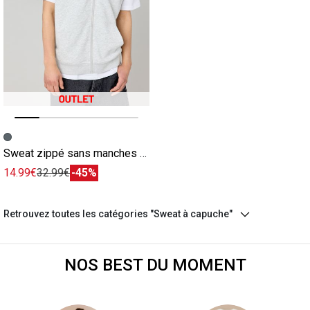
Image précédente
Image suivante
Sweat zippé sans manches gris
14.99€
32.99€
-45%
Retrouvez toutes les catégories "Sweat à capuche"
NOS BEST DU MOMENT