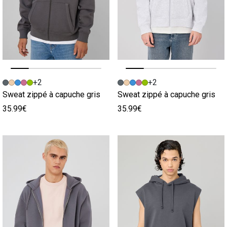
Image précédente
Image suivante
Image précédente
Image suivante
+2
+2
Sweat zippé à capuche gris
Sweat zippé à capuche gris
35.99€
35.99€