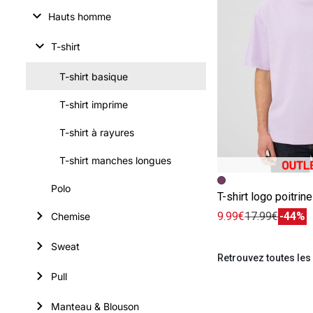
Hauts homme
T-shirt
T-shirt basique
T-shirt imprime
T-shirt à rayures
T-shirt manches longues
Image précédent
Image suivante
Polo
T-shirt logo poitrine
9.99€
17.99€
-44%
Chemise
Sweat
Retrouvez toutes les
Pull
Manteau & Blouson