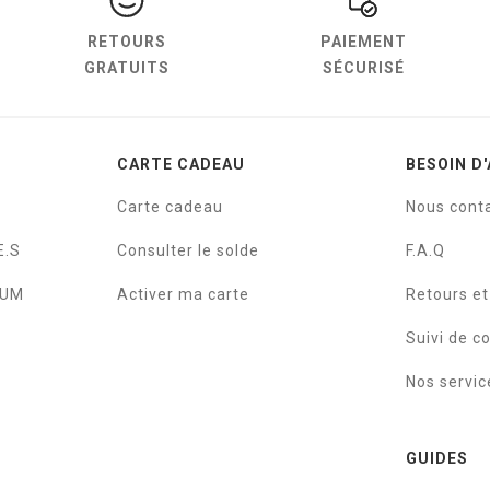
RETOURS
PAIEMENT
GRATUITS
SÉCURISÉ
CARTE CADEAU
BESOIN D'
Carte cadeau
Nous cont
E.S
Consulter le solde
F.A.Q
IUM
Activer ma carte
Retours e
Suivi de 
Nos servic
GUIDES