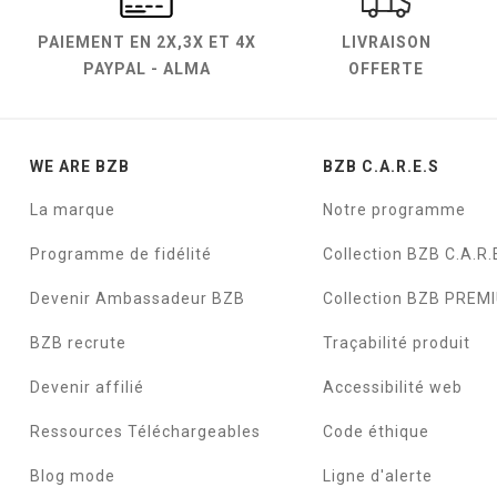
PAIEMENT EN
2X,3X ET 4X
LIVRAISON
PAYPAL - ALMA
OFFERTE
WE ARE BZB
BZB C.A.R.E.S
La marque
Notre programme
Programme de fidélité
Collection BZB C.A.R.
Devenir Ambassadeur BZB
Collection BZB PREM
BZB recrute
Traçabilité produit
Devenir affilié
Accessibilité web
Ressources Téléchargeables
Code éthique
Blog mode
Ligne d'alerte