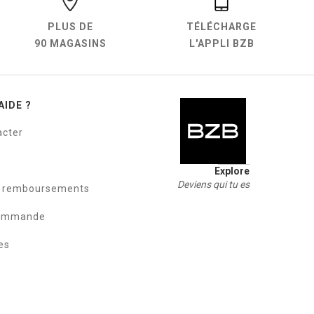
PLUS DE
TÉLÉCHARGE
90 MAGASINS
L'APPLI BZB
AIDE ?
acter
Explore
Deviens qui tu es
t remboursements
commande
es