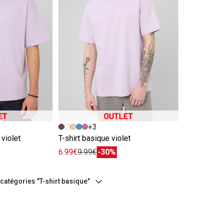
e
Image précédente
Image suivante
+3
 violet
T-shirt basique violet
6.99€
9.99€
-30%
 catégories "T-shirt basique"