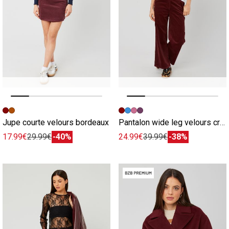
Image précédente
Image suivante
Image précédente
Image suivante
Jupe courte velours bordeaux
Pantalon wide leg velours cropped bordeaux
17.99€
29.99€
-40%
24.99€
39.99€
-38%