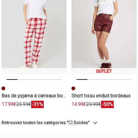
Image précédente
Image suivante
Image précédente
Image suivante
Bas de pyjama à carreaux bordeaux
Short tissu enduit bordeaux
17.99€
25.99€
-31%
14.99€
29.99€
-50%
Retrouvez toutes les catégories "💥 Soldes"