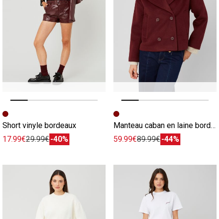
Image précédente
Image suivante
Image précédente
Image suivante
Short vinyle bordeaux
Manteau caban en laine bordeaux
17.99€
29.99€
-40%
59.99€
89.99€
-44%